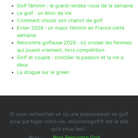
Golf féminin : le grand rendez-vous de la semaine
Le golf : un élixir de vie
Comment choisir son chariot de golf
Evian 2026 : un major féminin en France cette
semaine
Rencontre golfeuse 2026 : où croiser les femmes
qui jouent vraiment, hors compétition
Golf et couple : concilier la passion et la vie a
deux
La drague sur le green
Si vous recherchez un où une passionné(e) de golf
pour partager votre vie, rencontregolf.fr est le site
qu'il vous faut !
Blog :
Blog Rencontre Golf