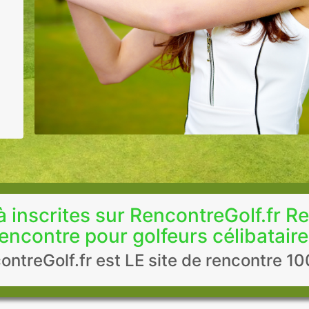
inscrites sur RencontreGolf.fr Re
encontre pour golfeurs célibatair
ontreGolf.fr est LE site de rencontre 100