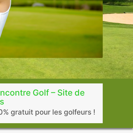
ncontre Golf – Site de
es
% gratuit pour les golfeurs !