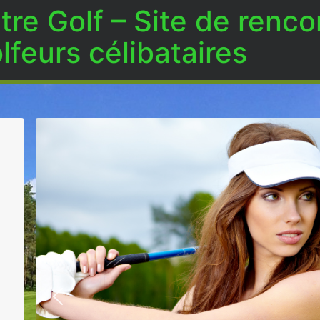
re Golf – Site de renco
lfeurs célibataires